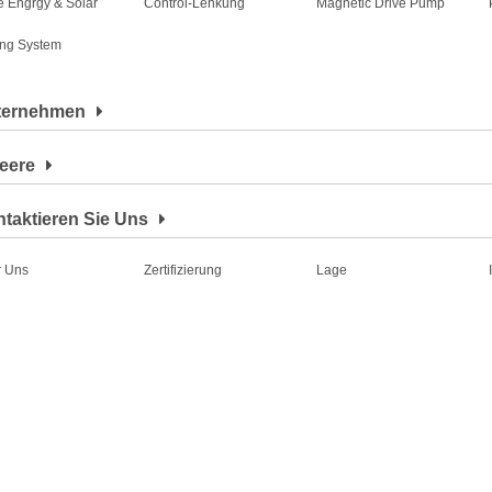
 Engrgy & Solar
Control-Lenkung
Magnetic Drive Pump
ing System
ternehmen
eere
taktieren Sie Uns
 Uns
Zertifizierung
Lage