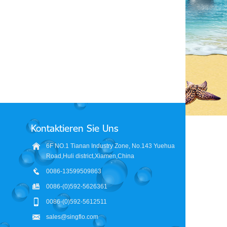
Beste RV 12V Wasserpumpe 45psi
Hersteller 3GPM selbstansauge
12v Frischwasserpumpe 12 Volt
12 Volt RV-Membran-Frischwasse
Wasserumwälzpumpe
Systempumpe
Kontaktieren Sie Uns
6F NO.1 Tianan Industry Zone, No.143 Yuehua
Road,Huli district,Xiamen,China
0086-13599509863
0086-(0)592-5626361
0086-(0)592-5612511
sales@singflo.com