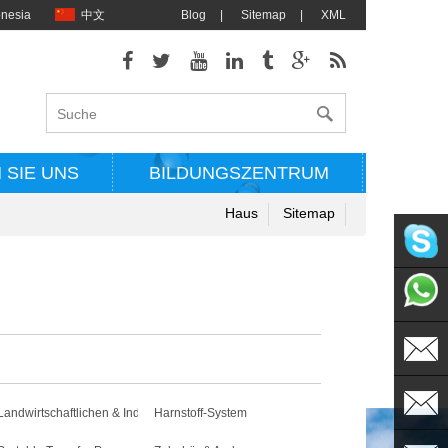
onesia
中文
Blog
|
Sitemap
|
XML
 SIE UNS
BILDUNGSZENTRUM
Haus
Sitemap
singflo
+86135
sales@s
Landwirtschaftlichen & Industrielle Pumpen
Harnstoff-System