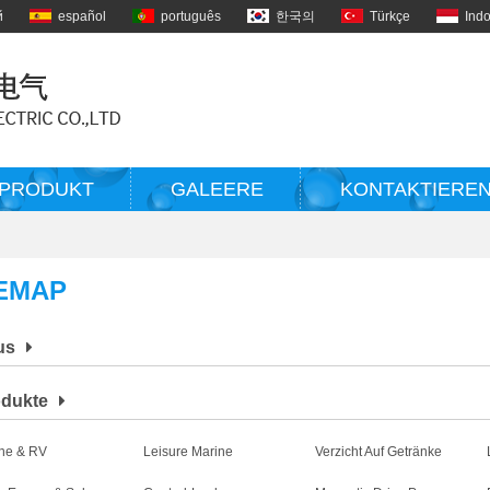
й
español
português
한국의
Türkçe
Ind
PRODUKT
GALEERE
KONTAKTIEREN
EMAP
us
odukte
ne & RV
Leisure Marine
Verzicht Auf Getränke