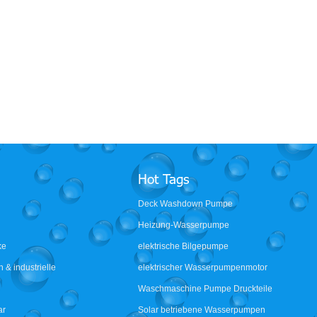
este 12 Volt auf Anfrage
Singflo FLO-2203 12-Volt-
rine Wohnmobil
Membranwasserpumpe
en RV Membran
landwirtschaftliche batteriebetriebene
umpe
elektrische Sprühpumpe
Hot Tags
Deck Washdown Pumpe
Heizung-Wasserpumpe
ke
elektrische Bilgepumpe
 & industrielle
elektrischer Wasserpumpenmotor
Waschmaschine Pumpe Druckteile
ar
Solar betriebene Wasserpumpen