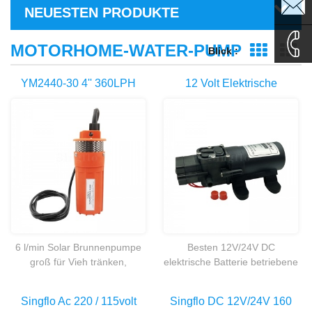
sales1@
NEUESTEN PRODUKTE
sales2@
MOTORHOME-WATER-PUMP
Blick :
Grid-Ansi
Li
0086-
YM2440-30 4'' 360LPH
12 Volt Elektrische
Tauchpumpe Tiefen
Rucksack Tornister
135995
Brunnen Solar Betriebene
Landwirtschaftliche
Wasserpumpen
Batterie Angetrieben
Spritze Pumpe
6 l/min Solar Brunnenpumpe
Besten 12V/24V DC
groß für Vieh tränken,
elektrische Batterie betriebene
Bewässerung, Teich Ration
Wasser Pumpe für
abgelegene Häuser und
landwirtschaftliche sprayer
Singflo Ac 220 / 115volt
Singflo DC 12V/24V 160
Hütten.