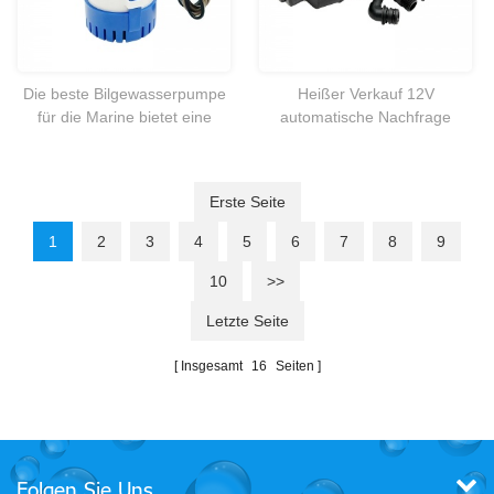
Die beste Bilgewasserpumpe
Heißer Verkauf 12V
für die Marine bietet eine
automatische Nachfrage
Wasserevakuierung, die durch
selbstansaugende Pumpe für
einen Schalter oder
RV.marine,caravan,boat Yacht
Schwimmerschalter aktiviert
etc..
Erste Seite
wird.
1
2
3
4
5
6
7
8
9
10
>>
Letzte Seite
Insgesamt
16
Seiten
Folgen Sie Uns